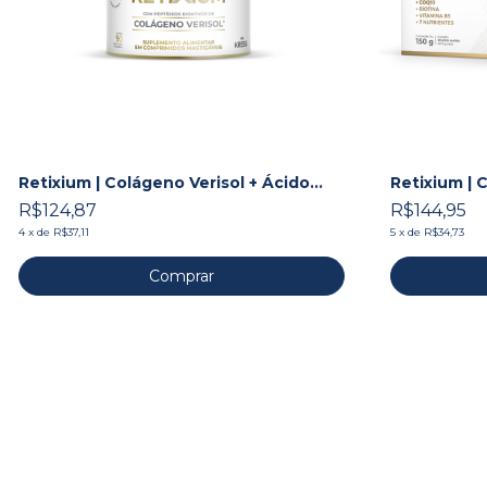
Retixium | Colágeno Verisol + Ácido
Retixium | 
Hialurônico + Associações
Hialurônico
R$124,87
R$144,95
4
x
de
R$37,11
5
x
de
R$34,73
Comprar