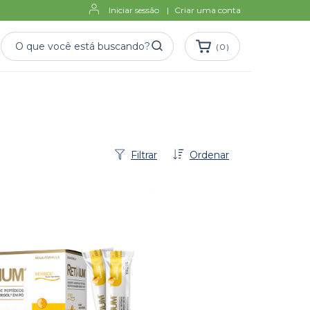
Iniciar sessão
|
Criar uma conta
(
0
)
Filtrar
Ordenar