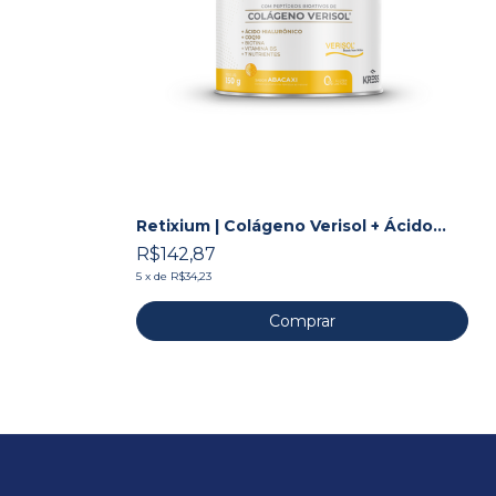
Retixium | Colágeno Verisol + Ácido
Hialurônico + Associações
R$142,87
5
x
de
R$34,23
Comprar