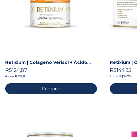
Retixium | Colágeno Verisol + Ácido
Retixium | 
Hialurônico + Associações
Hialurônico
R$124,87
R$144,95
4
x
de
R$37,11
5
x
de
R$34,73
Comprar