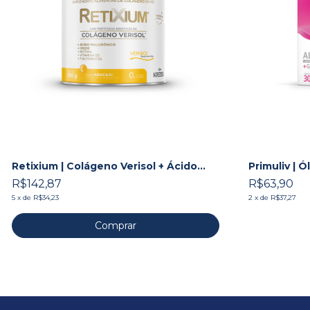
Retixium | Colágeno Verisol + Ácido
Primuliv | Ó
Hialurônico + Associações
associaçõe
R$142,87
R$63,90
5
x
de
R$34,23
2
x
de
R$37,27
Comprar