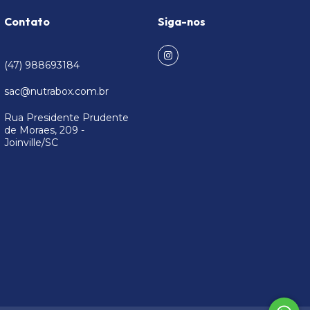
Contato
Siga-nos
(47) 988693184
sac@nutrabox.com.br
Rua Presidente Prudente
de Moraes, 209 -
Joinville/SC