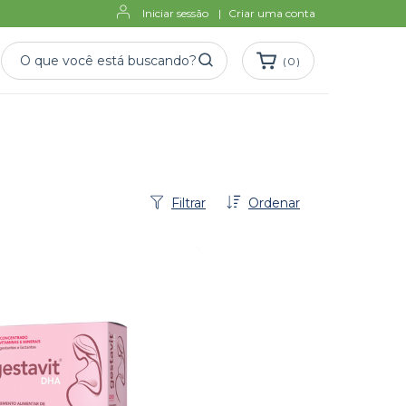
Iniciar sessão
|
Criar uma conta
(
0
)
Filtrar
Ordenar