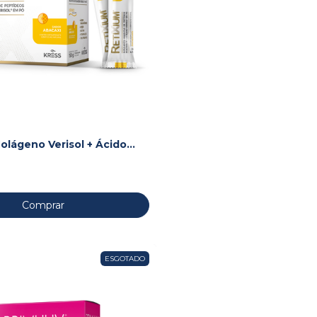
Colágeno Verisol + Ácido
 + Associações
Comprar
ESGOTADO