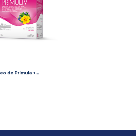
leo de Prímula +
s para TPM e menopausa