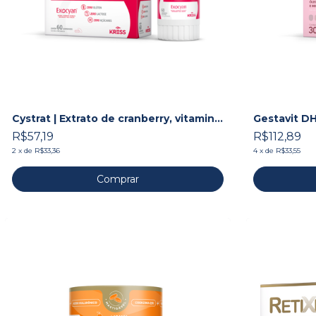
Cystrat | Extrato de cranberry, vitamina
Gestavit DH
C e zinco
minerais pa
R$57,19
R$112,89
2
x
de
R$33,36
4
x
de
R$33,55
Comprar